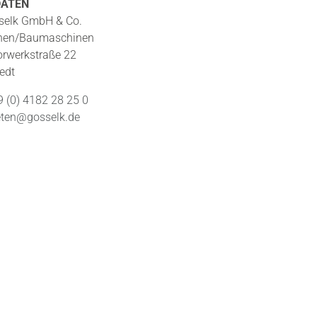
DATEN
selk GmbH & Co.
hnen/Baumaschinen
orwerkstraße 22
edt
9 (0) 4182 28 25 0
ten@gosselk.de