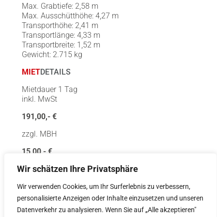
Max. Grabtiefe: 2,58 m
Max. Ausschütthöhe: 4,27 m
Transporthöhe: 2,41 m
Transportlänge: 4,33 m
Transportbreite: 1,52 m
Gewicht: 2.715 kg
MIET
DETAILS
Mietdauer 1 Tag
inkl. MwSt
191,00,- €
zzgl. MBH
15,00,- €
Wir schätzen Ihre Privatsphäre
Weitere Mietdauer Preise auf Anfrage
PRODUKT
DETAILS
Wir verwenden Cookies, um Ihr Surferlebnis zu verbessern,
personalisierte Anzeigen oder Inhalte einzusetzen und unseren
PDF
YouTube Clip
Datenverkehr zu analysieren. Wenn Sie auf „Alle akzeptieren"
TECHNISCHE DATEN
BOBCAT