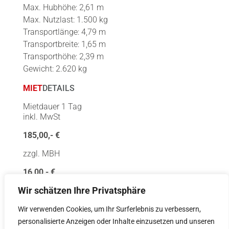
Max. Hubhöhe: 2,61 m
Max. Nutzlast: 1.500 kg
Transportlänge: 4,79 m
Transportbreite: 1,65 m
Transporthöhe: 2,39 m
Gewicht: 2.620 kg
MIET
DETAILS
Mietdauer 1 Tag
inkl. MwSt
185,00,- €
zzgl. MBH
16,00,- €
Wir schätzen Ihre Privatsphäre
Weitere Mietdauer Preise auf Anfrage
PRODUKT
DETAILS
Wir verwenden Cookies, um Ihr Surferlebnis zu verbessern,
personalisierte Anzeigen oder Inhalte einzusetzen und unseren