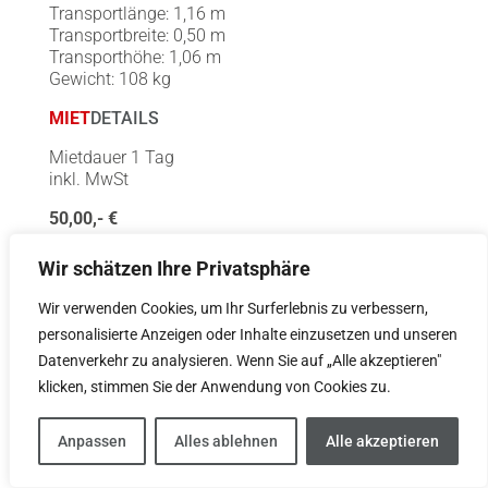
Transportlänge: 1,16 m
Transportbreite: 0,50 m
Transporthöhe: 1,06 m
Gewicht: 108 kg
MIET
DETAILS
Mietdauer 1 Tag
inkl. MwSt
50,00,- €
Weitere Mietdauer Preise auf Anfrage
Wir schätzen Ihre Privatsphäre
PRODUKT
DETAILS
Wir verwenden Cookies, um Ihr Surferlebnis zu verbessern,
personalisierte Anzeigen oder Inhalte einzusetzen und unseren
PDF
YouTube Clip
Datenverkehr zu analysieren. Wenn Sie auf „Alle akzeptieren"
TECHNISCHE DATEN
SVERIGE
klicken, stimmen Sie der Anwendung von Cookies zu.
ANFRAGE STARTEN
Anpassen
Alles ablehnen
Alle akzeptieren