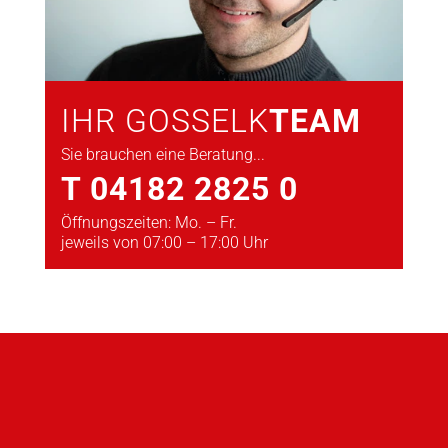
IHR GOSSELK
TEAM
Sie brauchen eine Beratung...
T 04182 2825 0
Öffnungszeiten: Mo. – Fr.
jeweils von 07:00 – 17:00 Uhr